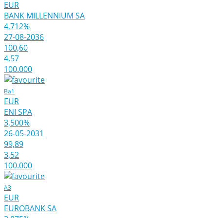
EUR
BANK MILLENNIUM SA
4,712%
27-08-2036
100,60
4,57
100.000
Ba1
EUR
ENI SPA
3,500%
26-05-2031
99,89
3,52
100.000
A3
EUR
EUROBANK SA