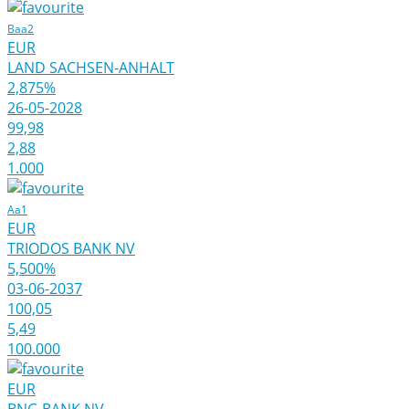
Baa2
EUR
LAND SACHSEN-ANHALT
2,875%
26-05-2028
99,98
2,88
1.000
Aa1
EUR
TRIODOS BANK NV
5,500%
03-06-2037
100,05
5,49
100.000
EUR