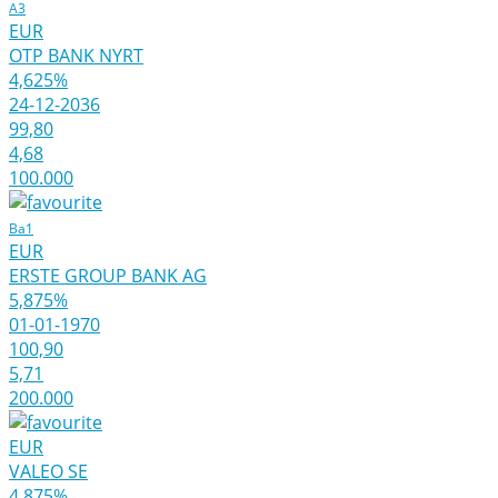
A3
EUR
OTP BANK NYRT
4,625%
24-12-2036
99,80
4,68
100.000
Ba1
EUR
ERSTE GROUP BANK AG
5,875%
01-01-1970
100,90
5,71
200.000
EUR
VALEO SE
4,875%