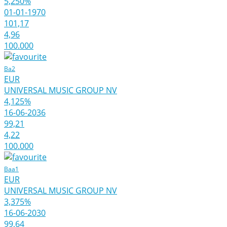
5,250%
01-01-1970
101,17
4,96
100.000
Ba2
EUR
UNIVERSAL MUSIC GROUP NV
4,125%
16-06-2036
99,21
4,22
100.000
Baa1
EUR
UNIVERSAL MUSIC GROUP NV
3,375%
16-06-2030
99,64