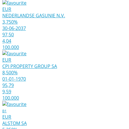
EUR
NEDERLANDSE GASUNIE N.V.
3,750%
30-06-2037
97,50
4,04
100.000
EUR
CPI PROPERTY GROUP SA
8,500%
01-01-1970
95,79
9,59
100.000
B1
EUR
ALSTOM SA