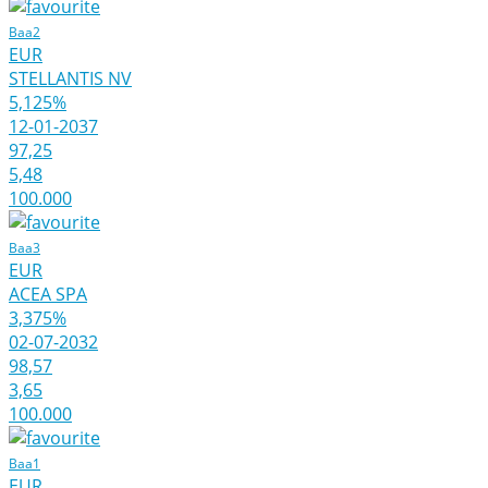
Baa2
EUR
STELLANTIS NV
5,125%
12-01-2037
97,25
5,48
100.000
Baa3
EUR
ACEA SPA
3,375%
02-07-2032
98,57
3,65
100.000
Baa1
EUR