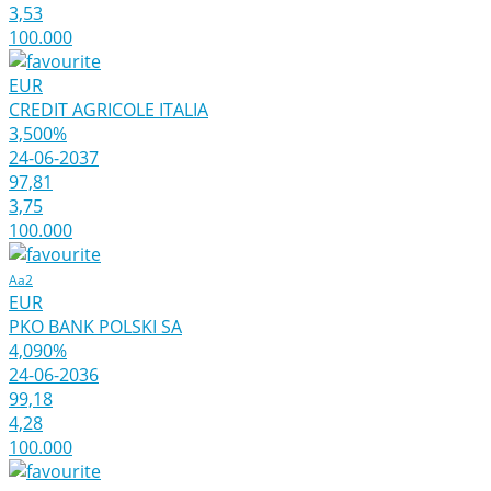
3,53
100.000
EUR
CREDIT AGRICOLE ITALIA
3,500%
24-06-2037
97,81
3,75
100.000
Aa2
EUR
PKO BANK POLSKI SA
4,090%
24-06-2036
99,18
4,28
100.000