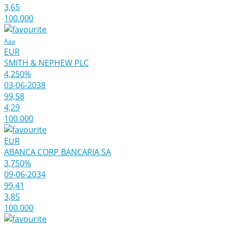
3,65
100.000
Aaa
EUR
SMITH & NEPHEW PLC
4,250%
03-06-2038
99,58
4,29
100.000
EUR
ABANCA CORP BANCARIA SA
3,750%
09-06-2034
99,41
3,85
100.000