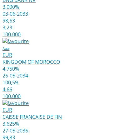
BNG BANK NV
3,000%
03-06-2033
98,63
3,23
100.000
Aaa
EUR
KINGDOM OF MOROCCO
4,750%
26-05-2034
100,59
4,66
100.000
EUR
CAISSE FRANCAISE DE FIN
3,625%
27-05-2036
99,83