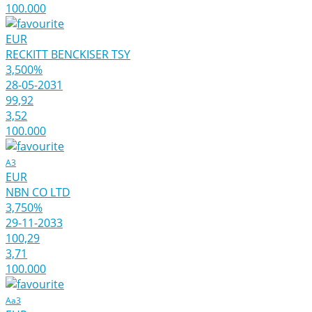
100.000
EUR
RECKITT BENCKISER TSY
3,500%
28-05-2031
99,92
3,52
100.000
A3
EUR
NBN CO LTD
3,750%
29-11-2033
100,29
3,71
100.000
Aa3