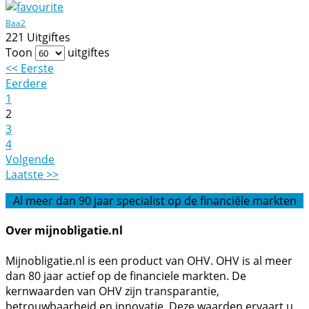
Baa2
221 Uitgiftes
Toon
uitgiftes
<< Eerste
Eerdere
1
2
3
4
Volgende
Laatste >>
Al meer dan 90 jaar specialist op de financiële markten
Over mijnobligatie.nl
Mijnobligatie.nl is een product van OHV. OHV is al meer
dan 80 jaar actief op de financiele markten. De
kernwaarden van OHV zijn transparantie,
betrouwbaarheid en innovatie. Deze waarden ervaart u