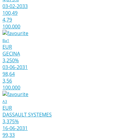
03-02-2033
100,49
4,79
100.000
Ba1
EUR
GECINA
3,250%
03-06-2031
98,64
3,56
100.000
A3
EUR
DASSAULT SYSTEMES
3,375%
16-06-2031
99,33