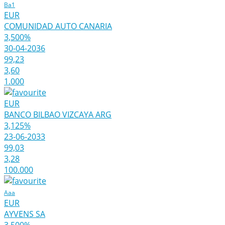
Ba1
EUR
COMUNIDAD AUTO CANARIA
3,500%
30-04-2036
99,23
3,60
1.000
EUR
BANCO BILBAO VIZCAYA ARG
3,125%
23-06-2033
99,03
3,28
100.000
Aaa
EUR
AYVENS SA