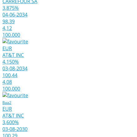
CARREFOUR SA
3,875%
04-06-2034
98,39
4,12
100.000
EUR
AT&T INC
4,150%
03-08-2034
100,44
4,08
100.000
Baa2
EUR
AT&T INC
3,600%
03-08-2030
100,29