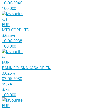
10-06-2046
100.000
Aa3
EUR
MTR CORP LTD
3,625%
10-06-2038
100.000
Aa3
EUR
BANK POLSKA KASA OPIEKI
3,625%
03-06-2030
99,74
3,72
100.000
EUR