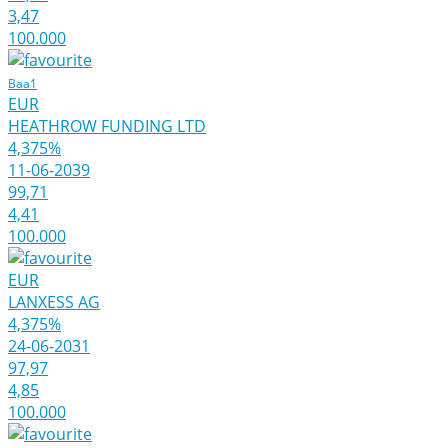
3,47
100.000
Baa1
EUR
HEATHROW FUNDING LTD
4,375%
11-06-2039
99,71
4,41
100.000
EUR
LANXESS AG
4,375%
24-06-2031
97,97
4,85
100.000