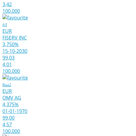
3,42
100.000
A3
EUR
FISERV INC
3,750%
15-10-2030
99,03
4,01
100.000
Baa2
EUR
OMV AG
4,375%
01-01-1970
99,00
4,57
100.000