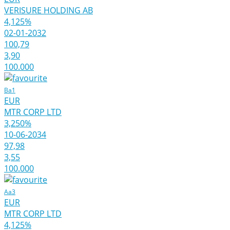
VERISURE HOLDING AB
4,125%
02-01-2032
100,79
3,90
100.000
Ba1
EUR
MTR CORP LTD
3,250%
10-06-2034
97,98
3,55
100.000
Aa3
EUR
MTR CORP LTD
4,125%