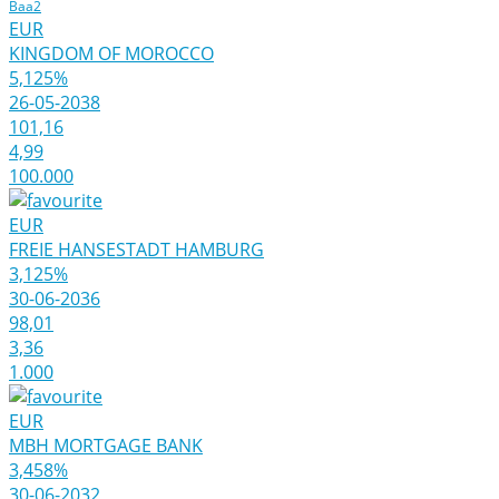
Baa2
EUR
KINGDOM OF MOROCCO
5,125%
26-05-2038
101,16
4,99
100.000
EUR
FREIE HANSESTADT HAMBURG
3,125%
30-06-2036
98,01
3,36
1.000
EUR
MBH MORTGAGE BANK
3,458%
30-06-2032