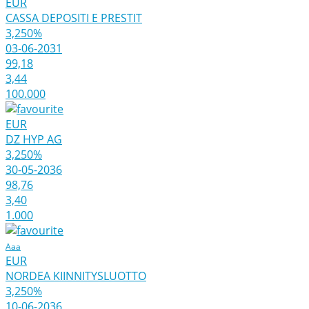
EUR
CASSA DEPOSITI E PRESTIT
3,250%
03-06-2031
99,18
3,44
100.000
EUR
DZ HYP AG
3,250%
30-05-2036
98,76
3,40
1.000
Aaa
EUR
NORDEA KIINNITYSLUOTTO
3,250%
10-06-2036