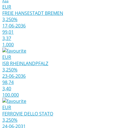
Aaa
EUR
FREIE HANSESTADT BREMEN
3,250%
17-06-2036
99,01
3,37
1.000
EUR
ISB RHEINLANDPFALZ
3,250%
23-06-2036
98,74
3,40
100.000
EUR
FERROVIE DELLO STATO
3,250%
24-06-2031