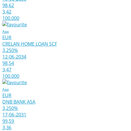
98,62
3,42
100.000
Aaa
EUR
CRELAN HOME LOAN SCF
3,250%
12-06-2034
98,54
3,47
100.000
Aaa
EUR
DNB BANK ASA
3,250%
17-06-2031
99,59
3,36