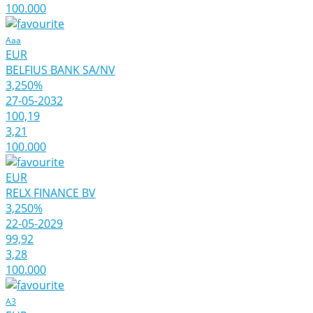
100.000
Aaa
EUR
BELFIUS BANK SA/NV
3,250%
27-05-2032
100,19
3,21
100.000
EUR
RELX FINANCE BV
3,250%
22-05-2029
99,92
3,28
100.000
A3