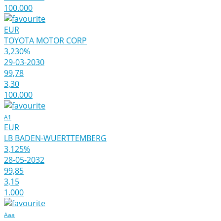
100.000
EUR
TOYOTA MOTOR CORP
3,230%
29-03-2030
99,78
3,30
100.000
A1
EUR
LB BADEN-WUERTTEMBERG
3,125%
28-05-2032
99,85
3,15
1.000
Aaa