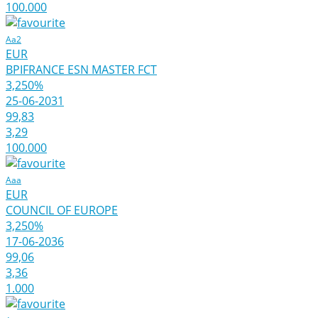
100.000
Aa2
EUR
BPIFRANCE ESN MASTER FCT
3,250%
25-06-2031
99,83
3,29
100.000
Aaa
EUR
COUNCIL OF EUROPE
3,250%
17-06-2036
99,06
3,36
1.000