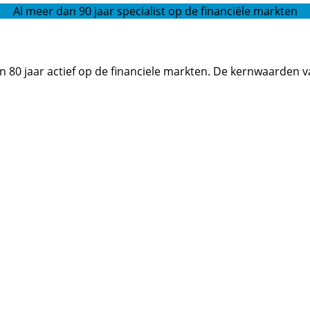
Al meer dan 90 jaar specialist op de financiële markten
an 80 jaar actief op de financiele markten. De kernwaarden 