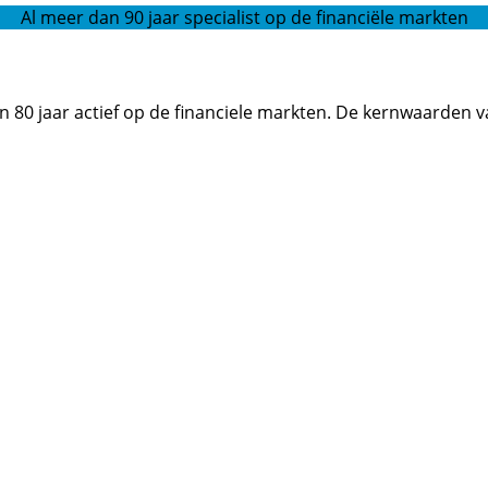
Al meer dan 90 jaar specialist op de financiële markten
an 80 jaar actief op de financiele markten. De kernwaarden 