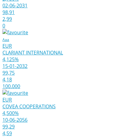
02-06-2031
98,91
2,99
0
Aaa
EUR
CLARIANT INTERNATIONAL
4,125%
15-01-2032
99,75
4,18
100.000
EUR
COVEA COOPERATIONS
4,500%
10-06-2056
99,29
4,59