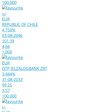
100.000
A2
EUR
REPUBLIC OF CHILE
4,750%
03-08-2046
101,39
4,64
1.000
EUR
OTP JELZALOGBANK ZRT
3,444%
31-08-2033
99,25
3,57
100.000
A1