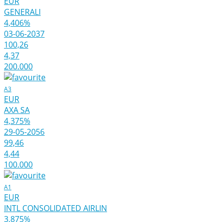
EUR
GENERALI
4,406%
03-06-2037
100,26
4,37
200.000
A3
EUR
AXA SA
4,375%
29-05-2056
99,46
4,44
100.000
A1
EUR
INTL CONSOLIDATED AIRLIN
3,875%