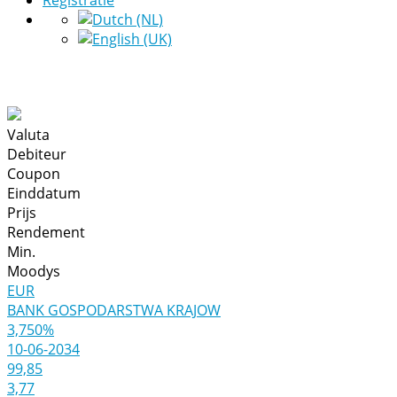
Registratie
Valuta
Debiteur
Coupon
Einddatum
Prijs
Rendement
Min.
Moodys
EUR
BANK GOSPODARSTWA KRAJOW
3,750%
10-06-2034
99,85
3,77