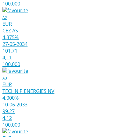
100.000
A2
EUR
CEZ AS
4,375%
27-05-2034
101,71
4,11
100.000
A3
EUR
TECHNIP ENERGIES NV
4,000%
10-06-2033
99,27
4,12
100.000