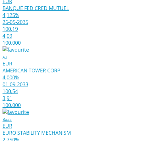
EUR
BANQUE FED CRED MUTUEL
4,125%
26-05-2035
100,19
4,09
100.000
A3
EUR
AMERICAN TOWER CORP
4,000%
01-09-2033
100,54
3,91
100.000
Baa2
EUR
EURO STABILITY MECHANISM
2,750%