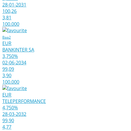
28-01-2031
100,26
3,81
100.000
Baa2
EUR
BANKINTER SA
3,750%
02-06-2034
99,09
3,90
100.000
EUR
TELEPERFORMANCE
4,750%
28-03-2032
99,90
4,77